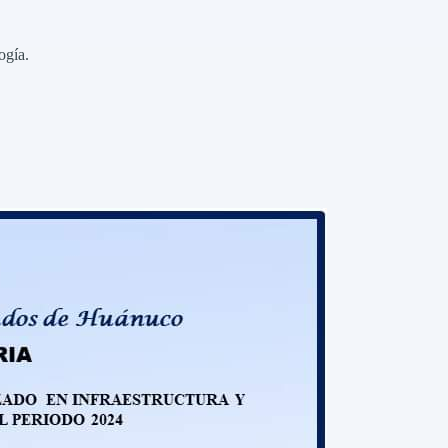
ogía.