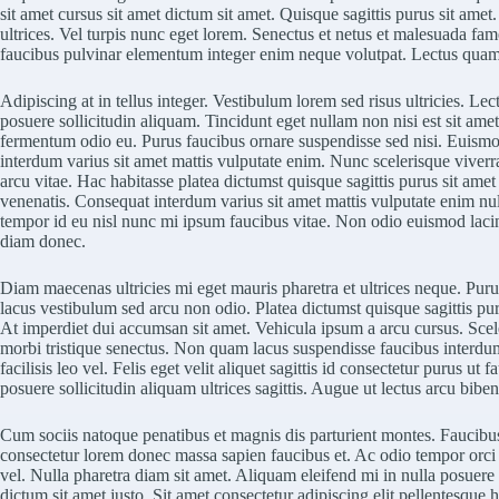
sit amet cursus sit amet dictum sit amet. Quisque sagittis purus sit ame
ultrices. Vel turpis nunc eget lorem. Senectus et netus et malesuada fa
faucibus pulvinar elementum integer enim neque volutpat. Lectus quam 
Adipiscing at in tellus integer. Vestibulum lorem sed risus ultricies. Lect
posuere sollicitudin aliquam. Tincidunt eget nullam non nisi est sit amet
fermentum odio eu. Purus faucibus ornare suspendisse sed nisi. Euismo
interdum varius sit amet mattis vulputate enim. Nunc scelerisque vive
arcu vitae. Hac habitasse platea dictumst quisque sagittis purus sit amet
venenatis. Consequat interdum varius sit amet mattis vulputate enim nu
tempor id eu nisl nunc mi ipsum faucibus vitae. Non odio euismod lac
diam donec.
Diam maecenas ultricies mi eget mauris pharetra et ultrices neque. 
lacus vestibulum sed arcu non odio. Platea dictumst quisque sagittis pur
At imperdiet dui accumsan sit amet. Vehicula ipsum a arcu cursus. Scel
morbi tristique senectus. Non quam lacus suspendisse faucibus inter
facilisis leo vel. Felis eget velit aliquet sagittis id consectetur purus u
posuere sollicitudin aliquam ultrices sagittis. Augue ut lectus arcu bibe
Cum sociis natoque penatibus et magnis dis parturient montes. Faucibu
consectetur lorem donec massa sapien faucibus et. Ac odio tempor orci 
vel. Nulla pharetra diam sit amet. Aliquam eleifend mi in nulla posuere s
dictum sit amet justo. Sit amet consectetur adipiscing elit pellentesque 