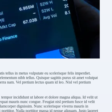
tis tellus in metus vulputate eu scelerisque felis imperdiet.
elementum nibh tellus. Quisque sagittis purus sit amet volutpat
rra nam. Vel pretium lectus quam id leo. Nisl vel pretium
tempor incididunt ut labore et dolore magna aliqua. Id velit ut
sequat mauris nunc congue. Feugiat nisl pretium fusce id velit
ullamcorper dignissim. Nunc scelerisque viverra mauris in
porttitor. Nulla porttitor massa id neque aliquam. Justo laoreet