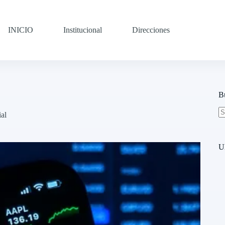
INICIO
Institucional
Direcciones
B
ial
N
re
U