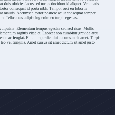
t duis ultricies lacus sed turpis tincidunt id aliquet. Venenatis
 tortor consequat id porta nibh. Tempor orci eu lobortis
quat mauris. Accumsan tortor posuere ac ut consequat semper
m. Tellus cras adipiscing enim eu turpis egestas.
s vulputate. Elementum tempus egestas sed sed risus. Mollis
 elementum sagittis vitae et. Laoreet non curabitur gravida arcu
stie ac feugiat. Elit at imperdiet dui accumsan sit amet. Turpis
eo vel fringilla. Amet cursus sit amet dictum sit amet justo