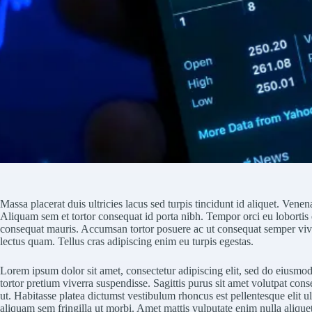
Massa placerat duis ultricies lacus sed turpis tincidunt id aliquet. Venena
Aliquam sem et tortor consequat id porta nibh. Tempor orci eu lobortis 
consequat mauris. Accumsan tortor posuere ac ut consequat semper vive
lectus quam. Tellus cras adipiscing enim eu turpis egestas.
Lorem ipsum dolor sit amet, consectetur adipiscing elit, sed do eiusmod 
tortor pretium viverra suspendisse. Sagittis purus sit amet volutpat con
ut. Habitasse platea dictumst vestibulum rhoncus est pellentesque elit 
aliquam sem fringilla ut morbi. Amet mattis vulputate enim nulla aliquet 