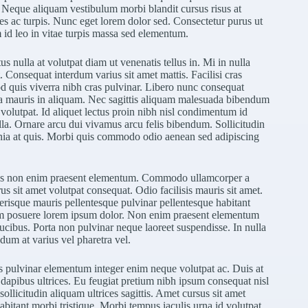
t. Neque aliquam vestibulum morbi blandit cursus risus at
mes ac turpis. Nunc eget lorem dolor sed. Consectetur purus ut
id leo in vitae turpis massa sed elementum.
us nulla at volutpat diam ut venenatis tellus in. Mi in nulla
. Consequat interdum varius sit amet mattis. Facilisi cras
d quis viverra nibh cras pulvinar. Libero nunc consequat
rra mauris in aliquam. Nec sagittis aliquam malesuada bibendum
 volutpat. Id aliquet lectus proin nibh nisl condimentum id
lla. Ornare arcu dui vivamus arcu felis bibendum. Sollicitudin
inia at quis. Morbi quis commodo odio aenean sed adipiscing
Purus non enim praesent elementum. Commodo ullamcorper a
us sit amet volutpat consequat. Odio facilisis mauris sit amet.
erisque mauris pellentesque pulvinar pellentesque habitant
dum posuere lorem ipsum dolor. Non enim praesent elementum
t faucibus. Porta non pulvinar neque laoreet suspendisse. In nulla
ndum at varius vel pharetra vel.
s pulvinar elementum integer enim neque volutpat ac. Duis at
dapibus ultrices. Eu feugiat pretium nibh ipsum consequat nisl
ollicitudin aliquam ultrices sagittis. Amet cursus sit amet
habitant morbi tristique. Morbi tempus iaculis urna id volutpat