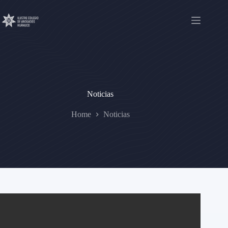
Skip
to
content
Noticias
Home
Noticias